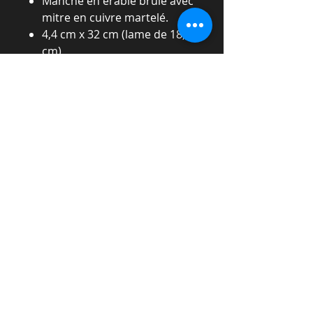
Manche en érable brulé avec
mitre en cuivre martelé.
4,4 cm x 32 cm (lame de 18,5
cm)
120 grammes
* L'acier carbone peut s'oxyder et rouiller
s'il n'est pas bien essuyé après
utilisation.